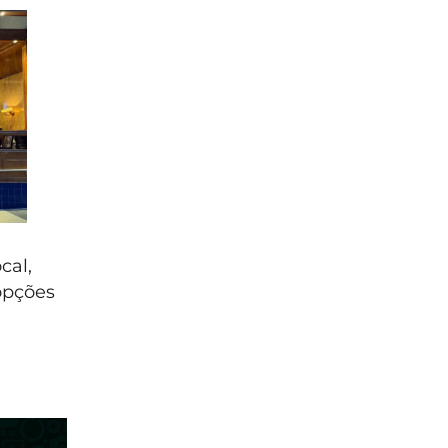
cal,
opções