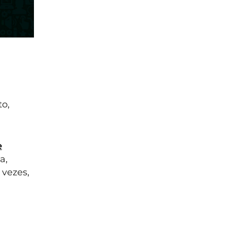
o,
e
a,
 vezes,