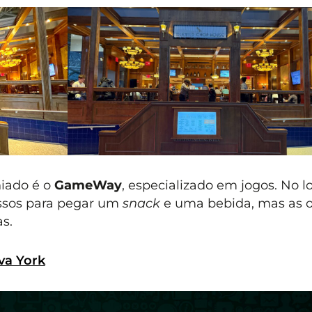
iado é o
GameWay
, especializado em jogos. No lo
essos para pegar um
snack
e uma bebida, mas as 
s.
va York