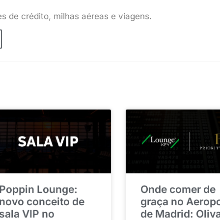
es de crédito, milhas aéreas e viagens.
Poppin Lounge:
Onde comer de
novo conceito de
graça no Aerop
sala VIP no
de Madrid: Oliv