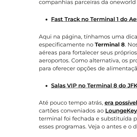
companhias parceiras da oneworld 
Fast Track no Terminal 1 do A
Aqui na página, tínhamos uma dica
especificamente no
Terminal 8
. No
aéreas para fortalecer seus própri
aeroportos. Como alternativa, os p
para oferecer opções de alimentação
Salas VIP no Terminal 8 do J
Até pouco tempo atrás,
era possív
cartões conveniados ao
LoungeKey
terminal foi fechada e substituída
esses programas. Veja o antes e o d