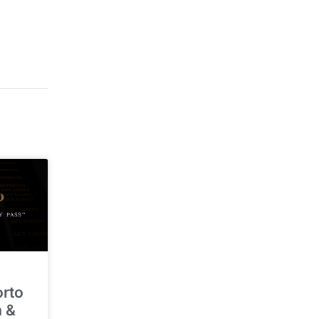
orto
a &