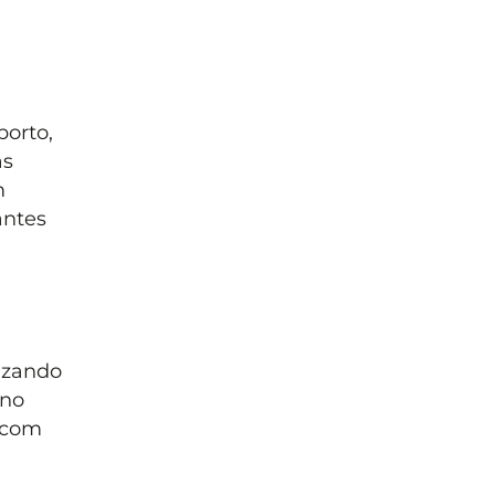
porto,
as
m
antes
izando
 no
o com