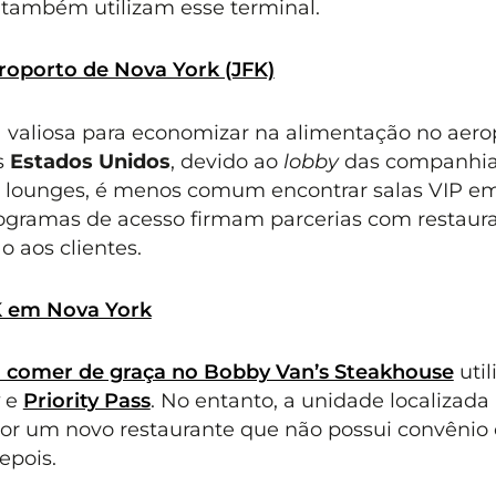
também utilizam esse terminal.
eroporto de Nova York (JFK)
 valiosa para economizar na alimentação no aero
s
Estados Unidos
, devido ao
lobby
das companhi
os lounges, é menos comum encontrar salas VIP e
rogramas de acesso firmam parcerias com restaur
 aos clientes.
FK em Nova York
el comer de graça no Bobby Van’s Steakhouse
util
e
Priority Pass
. No entanto, a unidade localizada
 por um novo restaurante que não possui convêni
epois.