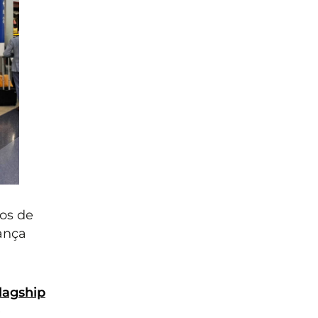
os de
ança
lagship
é