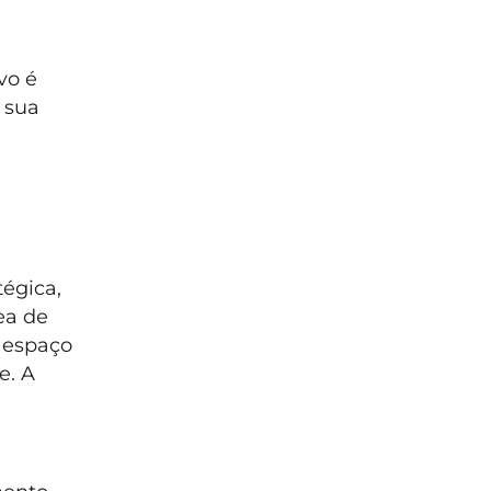
vo é
 sua
égica,
ea de
 espaço
e. A