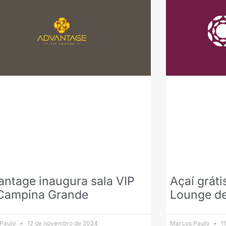
ntage inaugura sala VIP
Açaí grát
Campina Grande
Lounge de
 Paulo
12 de novembro de 2024
Marcos Paulo
11