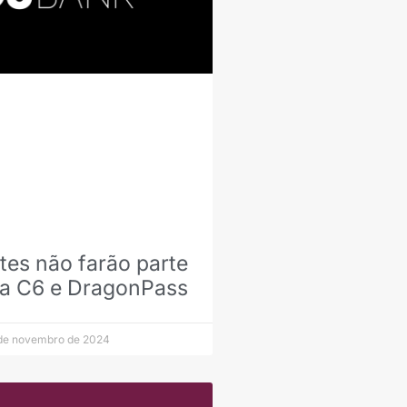
tes não farão parte
ia C6 e DragonPass
de novembro de 2024