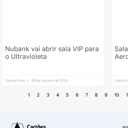
Nubank vai abrir sala VIP para
Sala
o Ultravioleta
Aer
Gabriel Dias
28 de outubro de 2024
Gabriel
1
2
3
4
5
6
7
8
9
10
1
SO