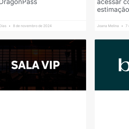
 DragonPass
acessar c
estimaçã
 Dias
8 de novembro de 2024
Joana Melina
7 