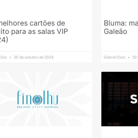
melhores cartões de
Bluma: ma
ito para as salas VIP
Galeão
24)
 Dias
30 de outubro de 2024
Gabriel Dias
29 