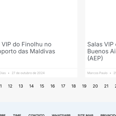
 VIP do Finolhu no
Salas VIP
oporto das Maldivas
Buenos Ai
(AEP)
 Dias
27 de outubro de 2024
Marcos Paulo
25
1
12
13
14
15
16
17
18
19
20
21
BRE
TIME
CONTATO
WHATSAPP
SITE MAP
PRIVACI