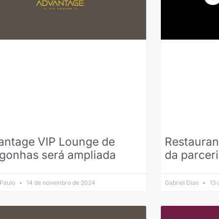
antage VIP Lounge de
Restauran
gonhas será ampliada
da parcer
 Paulo
14 de novembro de 2024
Gabriel Dias
13 