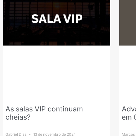
As salas VIP continuam
Adva
cheias?
em 
Gabriel Dias
13 de novembro de 2024
Marcos