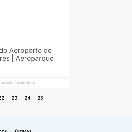
 do Aeroporto de
res | Aeroparque
 de outubro de 2024
22
23
24
25
DADE
ÚLTIMAS