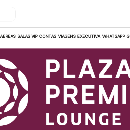
 AÉREAS
SALAS VIP
CONTAS
VIAGENS
EXECUTIVA
WHATSAPP
G