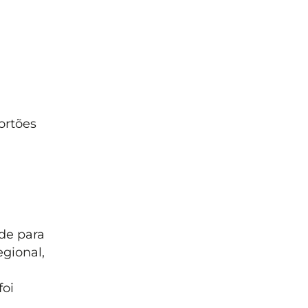
ortões
de para
gional,
foi