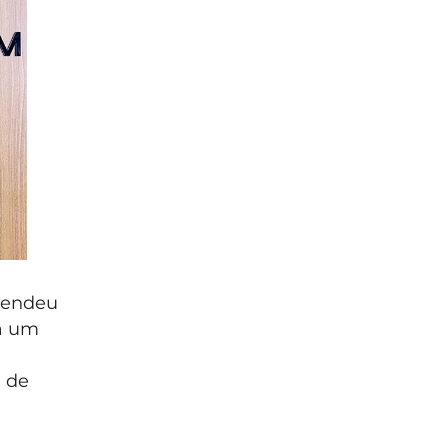
ntendeu
 a um
l de