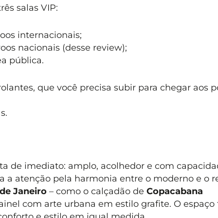
rês salas VIP:
voos internacionais;
voos nacionais (desse review);
ea pública.
rolantes, que você precisa subir para chegar aos p
s.
sta de imediato: amplo, acolhedor e com capacida
a a atenção pela harmonia entre o moderno e o re
 de Janeiro
– como o calçadão de
Copacabana
el com arte urbana em estilo grafite. O espaço 
onforto e estilo em igual medida.