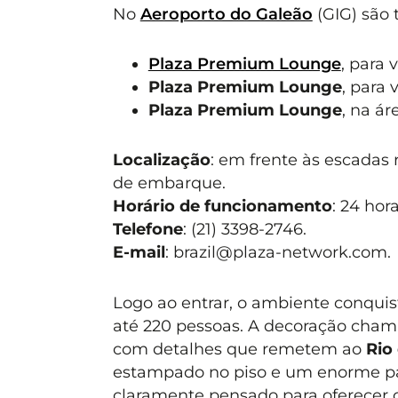
No
Aeroporto do Galeão
(GIG) são t
Plaza Premium Lounge
, para 
Plaza Premium Lounge
, para 
Plaza Premium Lounge
, na ár
Localização
: em frente às escadas 
de embarque.
Horário de funcionamento
: 24 hora
Telefone
: (21) 3398-2746.
E-mail
:
brazil@plaza-network.com
.
Logo ao entrar, o ambiente conqui
até 220 pessoas. A decoração cham
com detalhes que remetem ao
Rio
estampado no piso e um enorme pain
claramente pensado para oferecer c