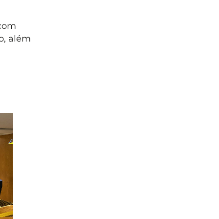
 com
o, além