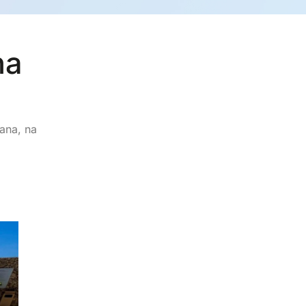
na
ana, na