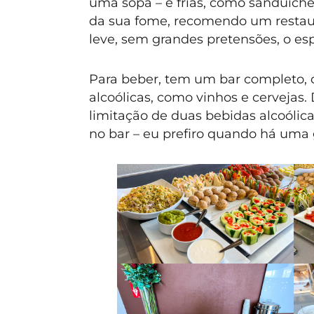
uma sopa – e frias, como sanduíche
da sua fome, recomendo um restaur
leve, sem grandes pretensões, o espa
Para beber, tem um bar completo, q
alcoólicas, como vinhos e cervejas
limitação de duas bebidas alcoólic
no bar – eu prefiro quando há uma g