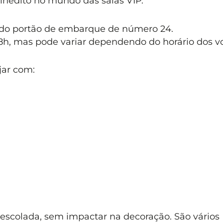
inédito no mundo das salas VIP.
o do portão de embarque de número 24.
18h, mas pode variar dependendo do horário dos v
jar com:
escolada, sem impactar na decoração. São vários