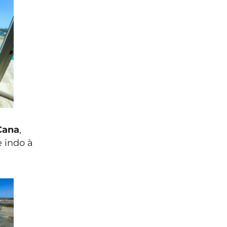
Cana
,
 indo à