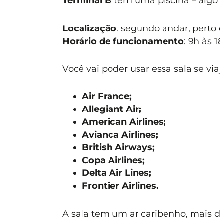
Terminal B
tem uma piscina – algo 
Localização
: segundo andar, pert
Horário de funcionamento
: 9h às 
Você vai poder usar essa sala se via
Air France;
Allegiant Air;
American Airlines;
Avianca Airlines;
British Airways;
Copa Airlines;
Delta Air Lines;
Frontier Airlines.
A sala tem um ar caribenho, mais d