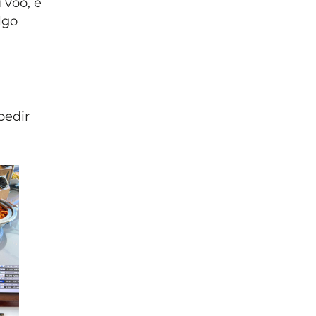
 voo, e
lgo
pedir