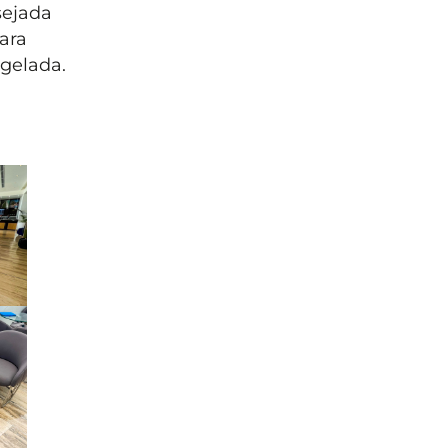
sejada
ara
 gelada.