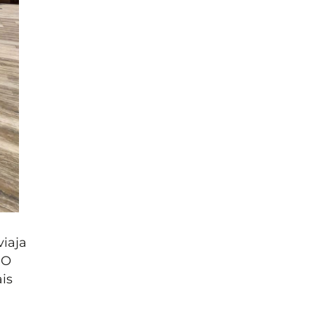
viaja
 O
is