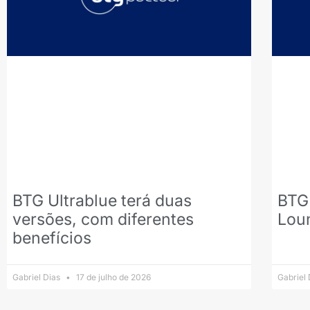
BTG Ultrablue terá duas
BTG 
versões, com diferentes
Lou
benefícios
Gabriel Dias
17 de julho de 2026
Gabriel