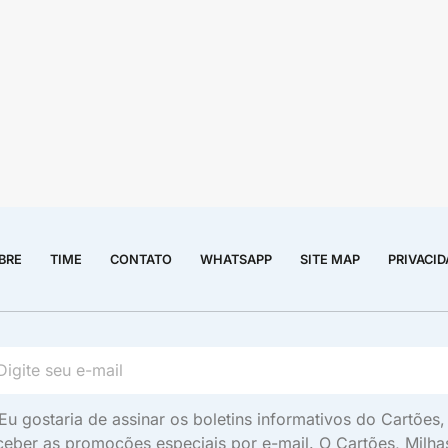
BRE
TIME
CONTATO
WHATSAPP
SITE MAP
PRIVACI
Eu gostaria de assinar os boletins informativos do Cartõe
ceber as promoções especiais por e-mail. O Cartões, Milh