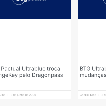
Pactual Ultrablue troca
BTG Ultra
ngeKey pelo Dragonpass
mudanças
 Dias
8 de junho de 2026
Gabriel Dias
3 d