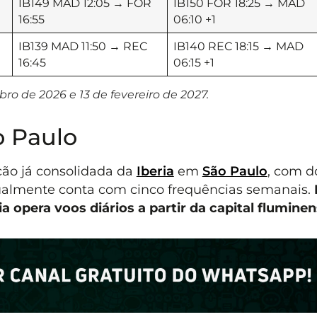
IB149 MAD 12:05 → FOR
IB150 FOR 18:25 → MAD
16:55
06:10 +1
IB139 MAD 11:50 → REC
IB140 REC 18:15 → MAD
16:45
06:15 +1
o de 2026 e 13 de fevereiro de 2027.
o Paulo
ão já consolidada da
Iberia
em
São Paulo
, com d
ualmente conta com cinco frequências semanais.
a opera voos diários a partir da capital fluminen