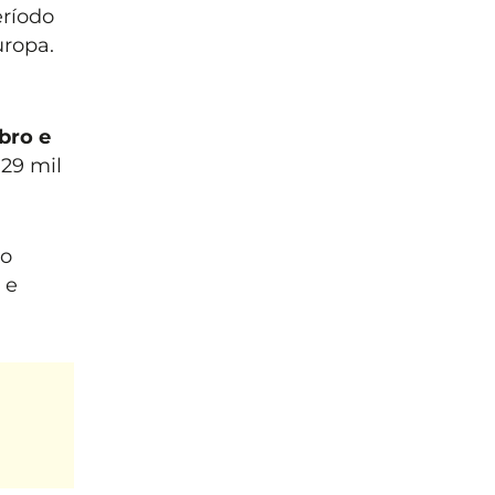
eríodo
uropa.
bro e
29 mil
go
 e