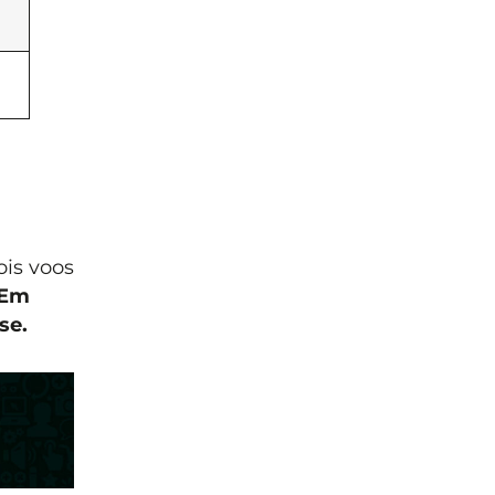
ois voos
Em
se.