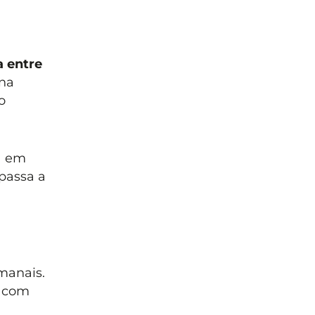
a entre
ana
o
a em
passa a
manais.
, com