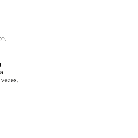
o,
e
a,
 vezes,