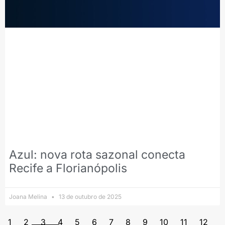
Azul: nova rota sazonal conecta
Recife a Florianópolis
Joana Melina
13 de outubro de 2025
1
2
3
4
5
6
7
8
9
10
11
12