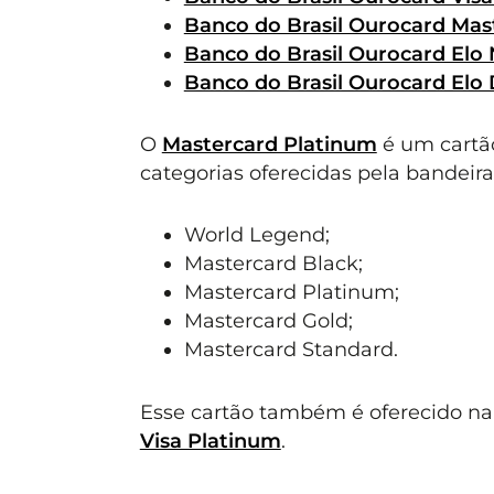
Banco do Brasil Ourocard Mas
Banco do Brasil Ourocard El
Banco do Brasil Ourocard Elo 
O
Mastercard Platinum
é um cartão
categorias oferecidas pela bandeira
World Legend;
Mastercard Black;
Mastercard Platinum;
Mastercard Gold;
Mastercard Standard.
Esse cartão também é oferecido n
Visa Platinum
.