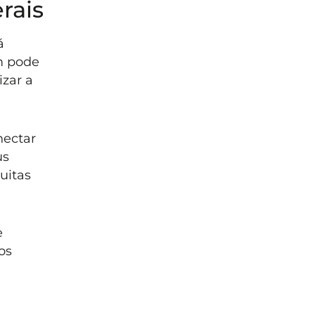
rais
á
m pode
izar a
nectar
us
uitas
e
os