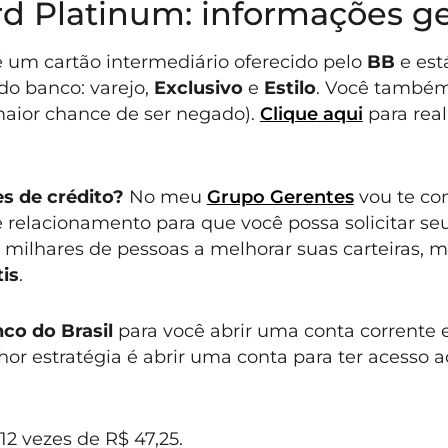
d Platinum: informações ge
 um cartão intermediário oferecido pelo
BB
e est
do banco: varejo,
Exclusivo
e
Estilo
. Você també
(maior chance de ser negado).
Clique aqui
para real
s de crédito?
No meu
Grupo Gerentes
vou te co
relacionamento para que você possa solicitar se
m milhares de pessoas a melhorar suas carteiras, m
is
.
co do Brasil
para você abrir uma conta corrente 
lhor estratégia é abrir uma conta para ter acesso a
12 vezes de R$ 47,25.