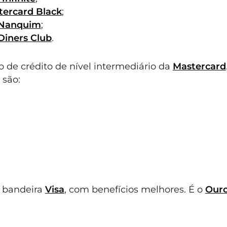
tercard Black
;
o Nanquim
;
Diners Club
.
 de crédito de nível intermediário da
Mastercard
 são:
a bandeira
Visa
, com benefícios melhores. É o
Our