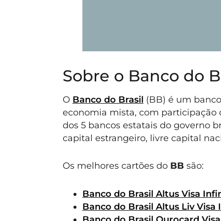
Sobre o Banco do Br
O
Banco do Brasil
(BB) é um banco 
economia mista, com participação
dos 5 bancos estatais do governo br
capital estrangeiro, livre capital na
Os melhores cartões do
BB
são:
Banco do Brasil Altus Visa Infi
Banco do Brasil Altus Liv Visa I
Banco do Brasil Ourocard Visa 