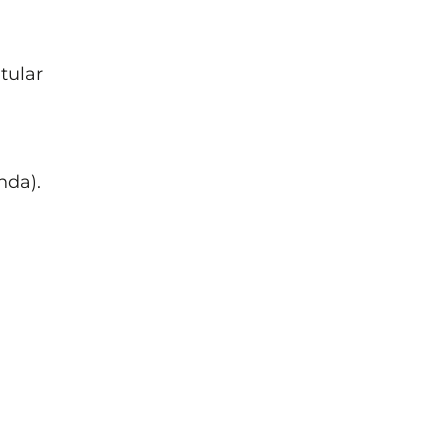
tular
nda).