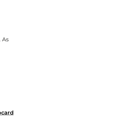
. As
ocard