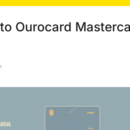
ito Ourocard Masterc
1