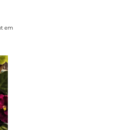
ut em