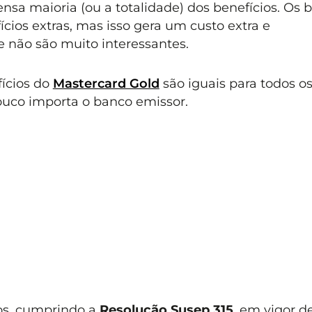
sa maioria (ou a totalidade) dos benefícios. Os 
cios extras, mas isso gera um custo extra e
 não são muito interessantes.
fícios do
Mastercard Gold
são iguais para todos o
ouco importa o banco emissor.
ros, cumprindo a
Resolução Susep 315
, em vigor d