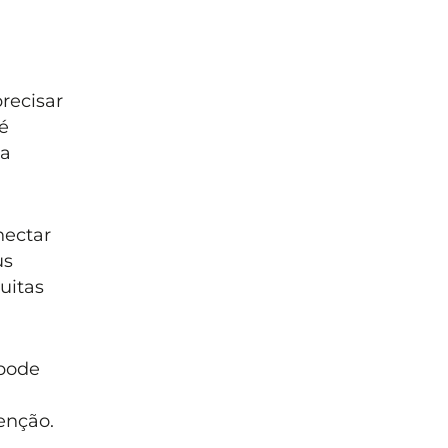
recisar
é
ia
nectar
us
uitas
 pode
senção.