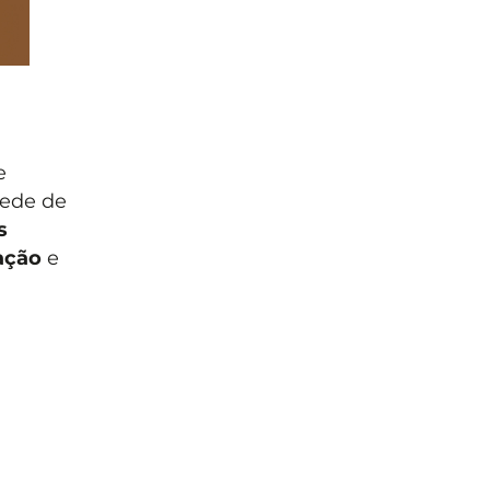
e
rede de
s
ação
e