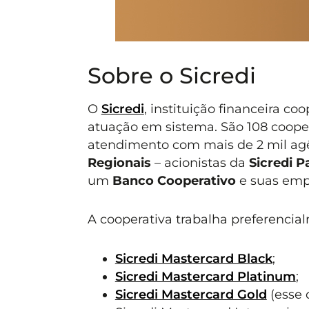
Sobre o Sicredi
O
Sicredi
, instituição financeira co
atuação em sistema. São 108 cooper
atendimento com mais de 2 mil agê
Regionais
– acionistas da
Sicredi P
um
Banco Cooperativo
e suas emp
A cooperativa trabalha preferenci
Sicredi Mastercard Black
;
Sicredi Mastercard Platinum
;
Sicredi Mastercard Gold
(esse 