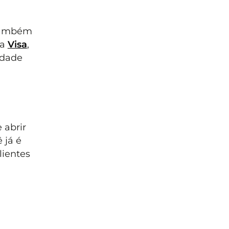
 também
ra
Visa
,
idade
 abrir
 já é
lientes