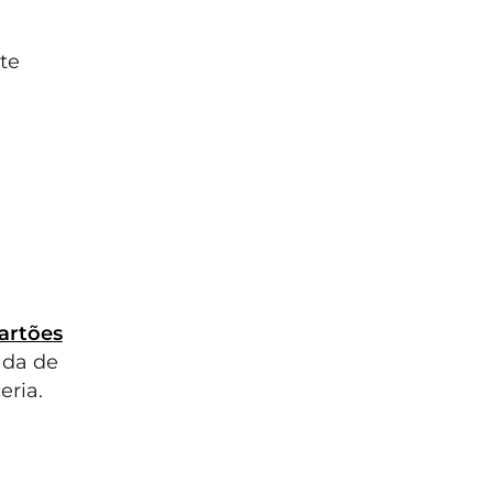
te
artões
ada de
eria.