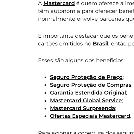
A
Mastercard
é quem oferece a imen
têm autonomia para oferecer benefí
normalmente envolve parcerias que
É importante destacar que os bene
cartões emitidos no
Brasil
, então p
Esses são alguns dos benefícios:
Seguro Proteção de Preço
;
Seguro Proteção de Compras
;
Garantia Estendida Original
;
Mastercard Global Service
;
Mastercard Surpreenda
;
Ofertas Especiais Mastercard
.
Para acionar a cobertura dos segu