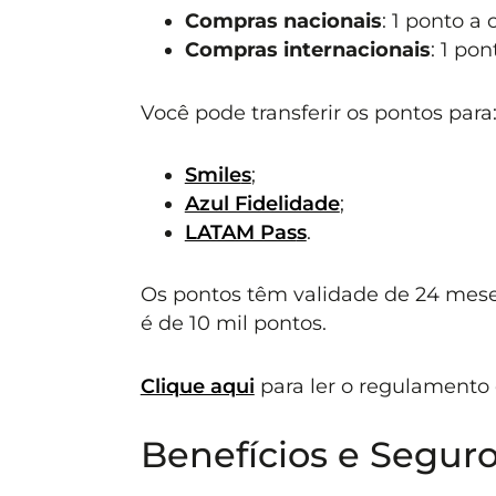
Compras nacionais
: 1 ponto a
Compras internacionais
: 1 po
Você pode transferir os pontos para
Smile
s
;
Azul Fidelidade
;
LATAM Pas
s
.
Os pontos têm validade de 24 mese
é de 10 mil pontos.
Clique aqui
para ler o regulamento
Benefícios e Segur