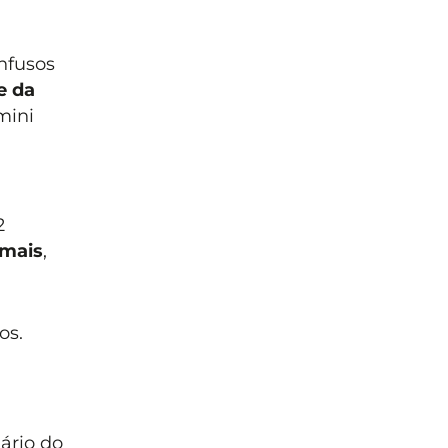
nfusos
e da
mini
2
mais
,
os.
ário do