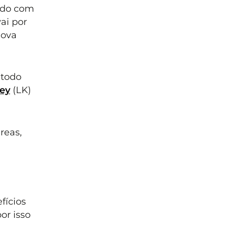
ordo com
ai por
nova
 todo
ey
(LK)
reas,
fícios
or isso