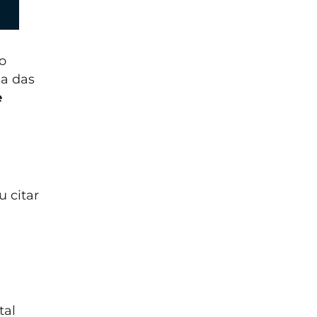
o
a das
e
u citar
tal