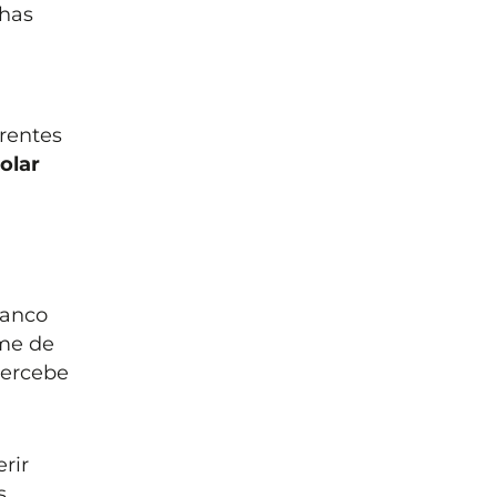
lhas
rentes
olar
banco
ime de
percebe
rir
s