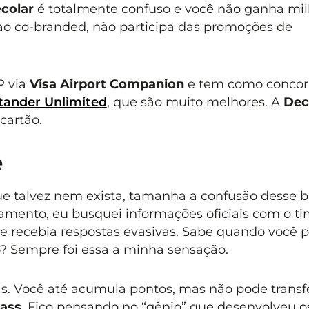
colar
é totalmente confuso e você não ganha mi
tão co-branded, não participa das promoções de
P via
Visa Airport Companion
e tem como concor
tander Unlimited
, que são muito melhores. A
Dec
cartão.
e
e talvez nem exista, tamanha a confusão desse 
çamento, eu busquei informações oficiais com o t
 recebia respostas evasivas. Sabe quando você 
o? Sempre foi essa a minha sensação.
s. Você até acumula pontos, mas não pode transfe
Pass
. Fico pensando no “gênio” que desenvolveu o