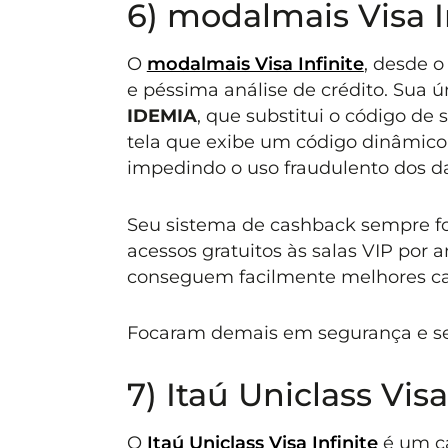
6) modalmais Visa I
O
modalmais Visa Infinite
, desde o
e péssima análise de crédito. Sua ú
IDEMIA
, que substitui o código de 
tela que exibe um código dinâmico
impedindo o uso fraudulento dos da
Seu sistema de cashback sempre foi
acessos gratuitos às salas VIP por a
conseguem facilmente melhores ca
Focaram demais em segurança e se
7) Itaú Uniclass Visa
O
Itaú Uniclass Visa Infinite
é um ca