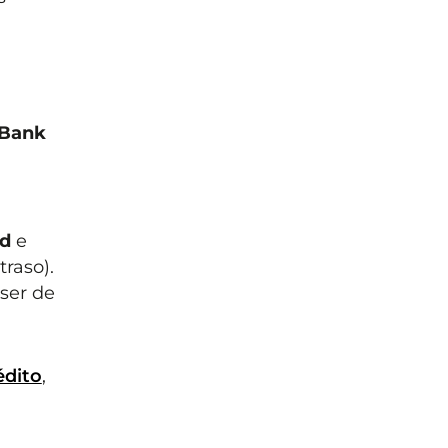
iBank
ld
e
traso).
ser de
édito
,