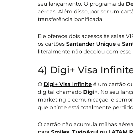
seu lançamento. O programa da
De
aéreas. Além disso, por ser um car
transferência bonificada.
Ele oferece dois acessos às salas VI
os cartões
Santander Unique
e
San
literalmente não decolou com esse 
4) Digi+ Visa Infinit
O
Digi+ Visa Infinite
é um cartão qu
digital chamado
Digi+
. No seu lan
marketing e comunicação, e sempre
que o time está totalmente perdid
O cartão não acumula milhas aérea
para
Smiles, TudoAzul ou LATAM 