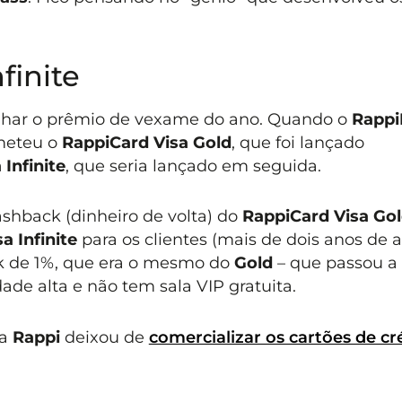
finite
har o prêmio de vexame do ano. Quando o
Rapp
ometeu o
RappiCard Visa Gold
, que foi lançado
Infinite
, que seria lançado em seguida.
ashback (dinheiro de volta) do
RappiCard Visa Go
a Infinite
para os clientes (mais de dois anos de a
k de 1%, que era o mesmo do
Gold
– que passou a 
de alta e não tem sala VIP gratuita.
 a
Rappi
deixou de
comercializar os cartões de cr