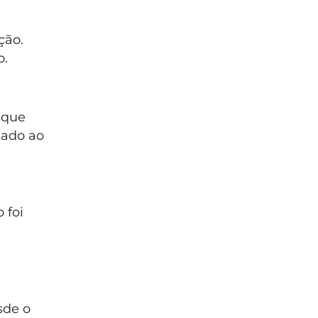
ção.
o.
 que
iado ao
 foi
sde o