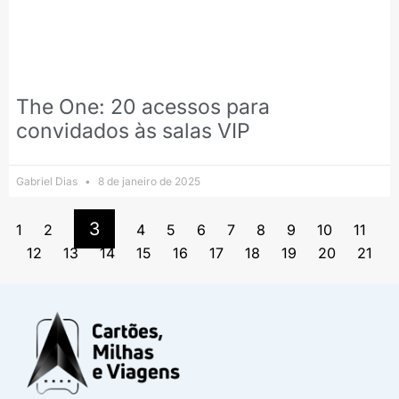
The One: 20 acessos para
convidados às salas VIP
Gabriel Dias
8 de janeiro de 2025
3
1
2
4
5
6
7
8
9
10
11
12
13
14
15
16
17
18
19
20
21