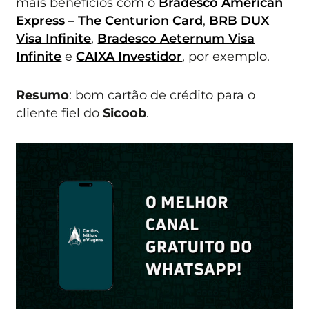
mais benefícios com o
Bradesco American
Express – The Centurion Card
,
BRB DUX
Visa Infinite
,
Bradesco Aeternum Visa
Infinite
e
CAIXA Investidor
, por exemplo.
Resumo
: bom cartão de crédito para o
cliente fiel do
Sicoob
.