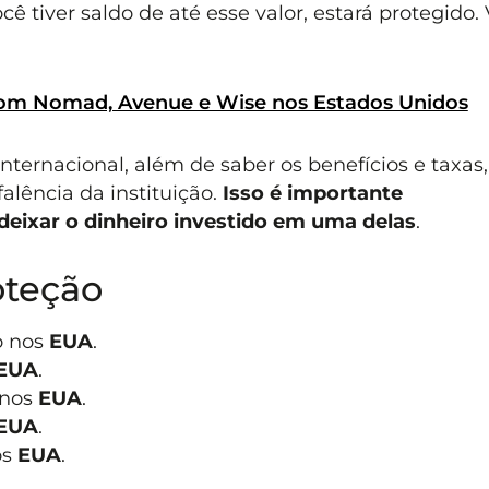
cê tiver saldo de até esse valor, estará protegido.
com Nomad, Avenue e Wise nos Estados Unidos
internacional, além de saber os benefícios e taxas
falência da instituição.
Isso é importante
deixar o dinheiro investido em uma delas
.
oteção
o nos
EUA
.
EUA
.
 nos
EUA
.
EUA
.
os
EUA
.