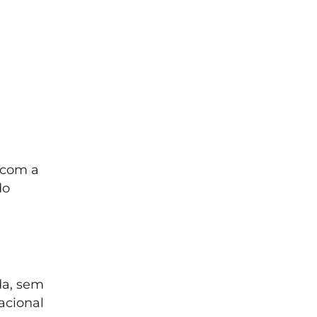
 com a
do
da, sem
acional