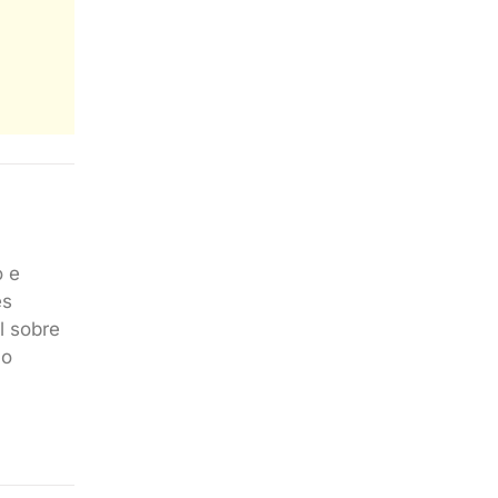
o e
es
l sobre
no