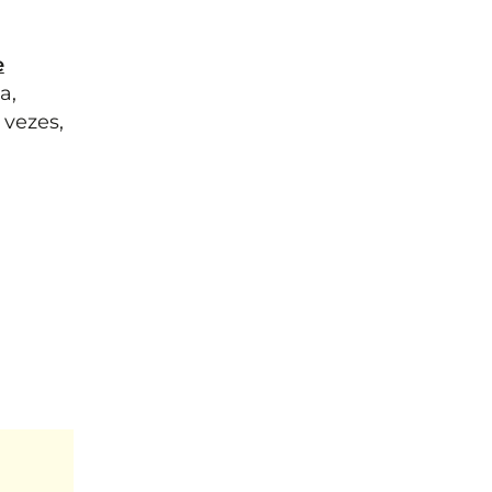
e
a,
 vezes,