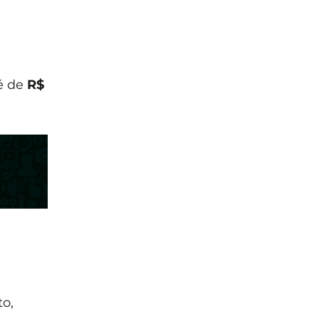
é de
R$
o,