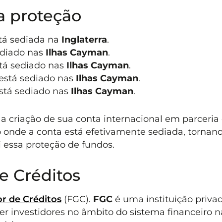
a proteção
stá sediada na
Inglaterra
.
ediado nas
Ilhas Cayman
.
stá sediado nas
Ilhas Cayman
.
 está sediado nas
Ilhas Cayman
.
está sediado nas
Ilhas Cayman
.
 criação de sua conta internacional em parceria
do onde a conta está efetivamente sediada, tornan
i essa proteção de fundos.
e Créditos
r de Créditos
(FGC).
FGC
é uma instituição priva
eger investidores no âmbito do sistema financeiro n