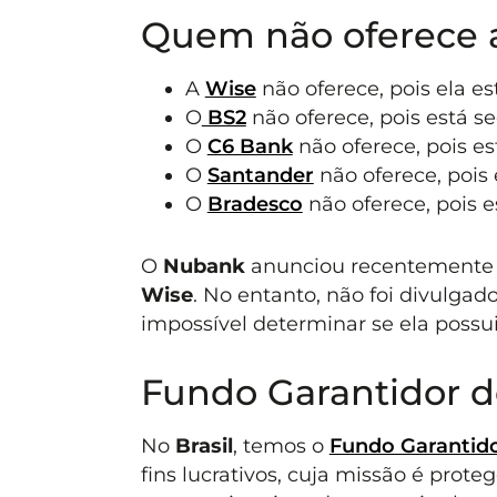
Quem não oferece 
A
Wise
não oferece, pois ela e
O
BS2
não oferece, pois está s
O
C6 Bank
não oferece, pois e
O
Santander
não oferece, pois
O
Bradesco
não oferece, pois 
O
Nubank
anunciou recentemente a
Wise
. No entanto, não foi divulga
impossível determinar se ela possu
Fundo Garantidor d
No
Brasil
, temos o
Fundo Garantido
fins lucrativos, cuja missão é prot