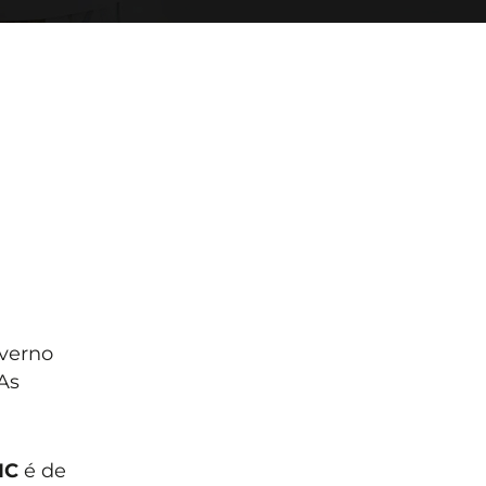
verno
 As
IC
é de