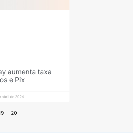
ay aumenta taxa
os e Pix
e abril de 2024
19
20