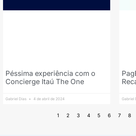
Péssima experiência com o
PagB
Concierge Itaú The One
Rec
Gabriel Dias
4 de abril de 2024
Gabriel
1
2
3
4
5
6
7
8