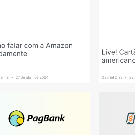
o falar com a Amazon
Live! Cart
idamente
american
elina
27 de abril de 2024
Gabriel Dias
22 