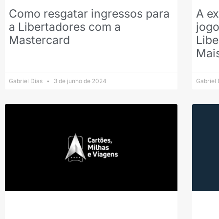
Como resgatar ingressos para
A ex
a Libertadores com a
jog
Mastercard
Lib
Mai
Gabriel Dias
3 de junho de 2024
Gabriel