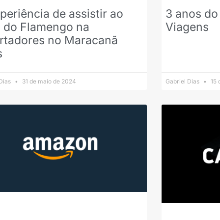
periência de assistir ao
3 anos do
o do Flamengo na
Viagens
ertadores no Maracanã
s
 Dias
31 de maio de 2024
Gabriel Dias
15 