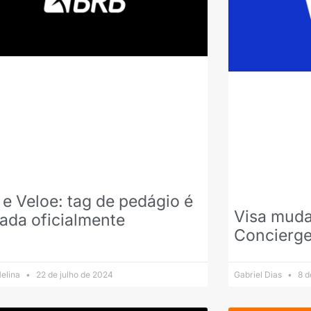
e Veloe: tag de pedágio é
Visa muda
ada oficialmente
Concierg
elina
22 de julho de 2024
Gabriel Dias
8 d