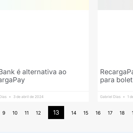
ank é alternativa ao
RecargaP
argaPay
para bolet
 Dias
3 de abril de 2024
Gabriel Dias
1 d
13
9
10
11
12
14
15
16
17
18