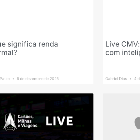
e significa renda
Live CMV:
rmal?
com inteli
 Paulo
5 de dezembro de 2025
Gabriel Dias
4 d