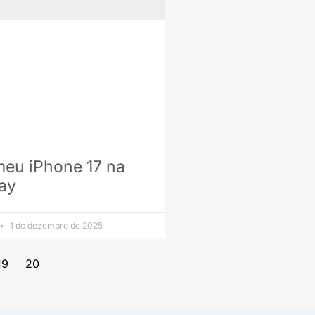
eu iPhone 17 na
day
1 de dezembro de 2025
19
20