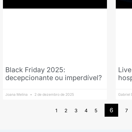
Black Friday 2025:
Live
decepcionante ou imperdível?
hos
Joana Melina
2 de dezembro de 2025
Gabriel
6
1
2
3
4
5
7