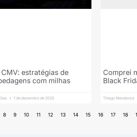
 CMV: estratégias de
Comprei m
pedagens com milhas
Black Fri
 Dias
1 de dezembro de 2025
Thiago Mendonca
8
9
10
11
12
13
14
15
16
17
18