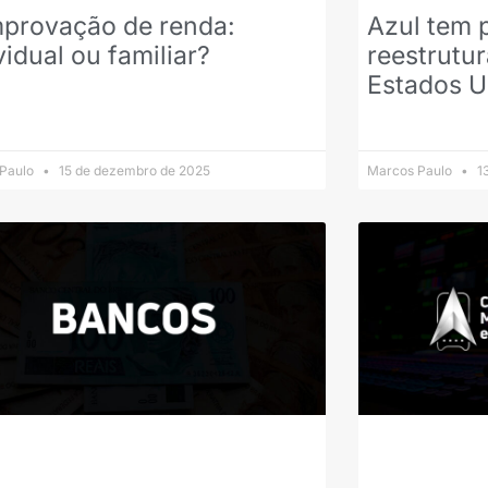
provação de renda:
Azul tem 
vidual ou familiar?
reestrutu
Estados U
 Paulo
15 de dezembro de 2025
Marcos Paulo
13