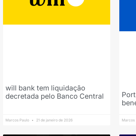
will bank tem liquidação
Por
decretada pelo Banco Central
bene
Marcos Paulo
21 de janeiro de 2026
Marcos