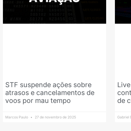
STF suspende ações sobre
Liv
atrasos e cancelamentos de
cont
voos por mau tempo
de c
Marcos Paulo
27 de novembro de 2025
Gabriel