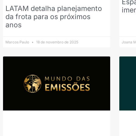
Espa
LATAM detalha planejamento
ime
da frota para os próximos
anos
Marcos Paulo
18 de novembro de 2025
Joana M