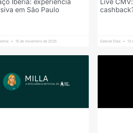
ço Iberia: experiência
Live CMV:
rsiva em São Paulo
cashback?
elina
15 de novembro de 2025
Gabriel Dias
13 