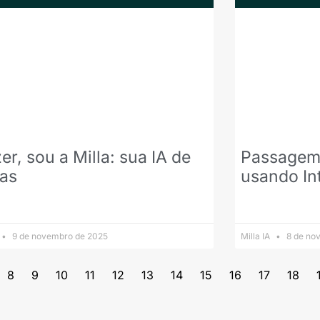
er, sou a Milla: sua IA de
Passagem 
has
usando Int
9 de novembro de 2025
Milla IA
8 de no
8
9
10
11
12
13
14
15
16
17
18