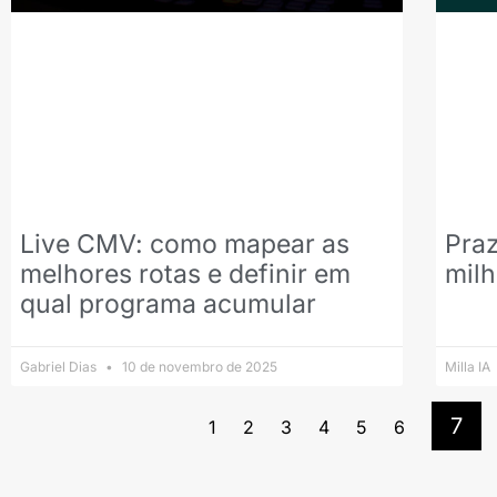
Live CMV: como mapear as
Praz
melhores rotas e definir em
mil
qual programa acumular
Gabriel Dias
10 de novembro de 2025
Milla IA
7
1
2
3
4
5
6