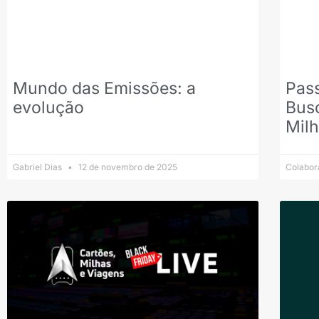
Mundo das Emissões: a
Pass
evolução
Busc
Milh
Gabriel Dias
12 de novembro de 2025
Colabo