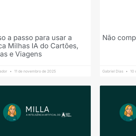
o a passo para usar a
Não compr
a Milhas IA do Cartões,
as e Viagens
rador
11 de novembro de 2025
Gabriel Dias
10 