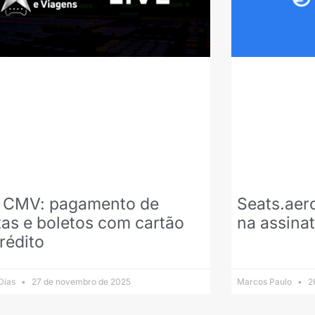
e CMV: pagamento de
Seats.aer
as e boletos com cartão
na assina
rédito
 Dias
27 de novembro de 2025
Marcos Paulo
26