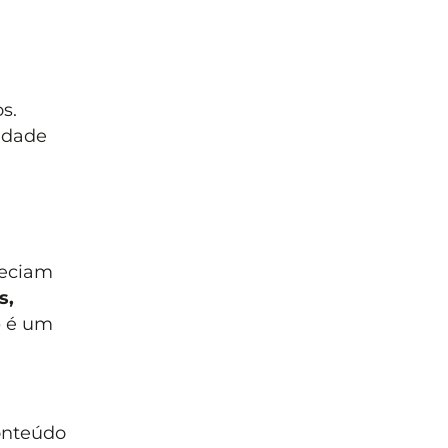
s.
idade
heciam
s,
o
é um
onteúdo