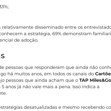
 33%;
á relativamente disseminado entre os entrevistado
conhecem a estratégia, 69% demonstram familiar
encial de adoção.
as
 de pessoas que responderam que ainda não con
ulgo há muitos anos, em todos os canais do
Cartõe
 vejo pessoas que ainda acham que o
TAP Miles&G
anos já não vale mais a pena. Isso indica a
te.
estratégias desatualizadas e mesmo recebendo c