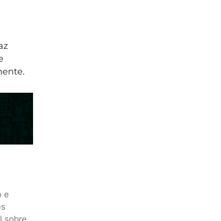
az
e
mente.
o e
es
l sobre