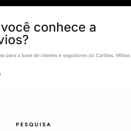
 você conhece a
vios?
a para a base de clientes e seguidores do Cartões, Milhas
1