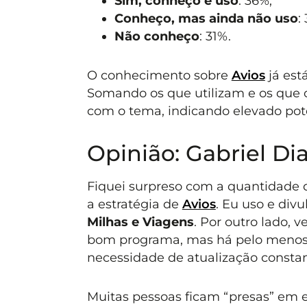
Sim, conheço e uso
: 36%;
Conheço, mas ainda não uso
:
Não conheço
: 31%.
O conhecimento sobre
Avios
já est
Somando os que utilizam e os que 
com o tema, indicando elevado pot
Opinião: Gabriel Di
Fiquei surpreso com a quantidade
a estratégia de
Avios
. Eu uso e div
Milhas e Viagens
. Por outro lado,
bom programa, mas há pelo menos 5 
necessidade de atualização constan
Muitas pessoas ficam “presas” em 