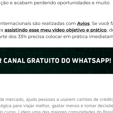
mação e acabam perdendo oportunidades e muito
nternacionais são realizadas com
Avios
. Se você f
ra
assistindo esse meu vídeo objetivo e prático
, d
arte dos 33% precisa colocar em prática imediata
de mercado, ajudo pessoas a usarem cartões de crédit
tégica para viajar melhor, gastar menos e tomar decisõ
do curso. Lidero uma das maiores comunidades do Brasi