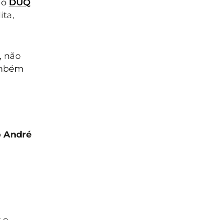
 o
DUQ
ta,
, não
ambém
o André
y
e