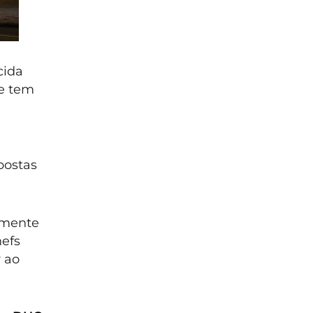
cida
se tem
postas
amente
hefs
 ao