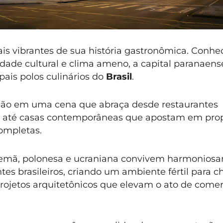
 vibrantes de sua história gastronômica. Conhe
idade cultural e clima ameno, a capital paranaen
ais polos culinários do
Brasil
.
ção em uma cena que abraça desde restaurantes
as até casas contemporâneas que apostam em pro
completas.
, alemã, polonesa e ucraniana convivem harmonios
s brasileiros, criando um ambiente fértil para c
rojetos arquitetônicos que elevam o ato de comer