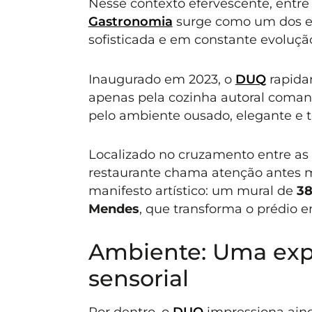
Nesse contexto efervescente, entr
Gastronomia
surge como um dos e
sofisticada e em constante evoluçã
Inaugurado em 2023, o
DUQ
rapidam
apenas pela cozinha autoral coma
pelo ambiente ousado, elegante e 
Localizado no cruzamento entre as
restaurante chama atenção antes m
manifesto artístico: um mural de
38
Mendes
, que transforma o prédio 
Ambiente: Uma expe
sensorial
Por dentro, o
DUQ
impressiona aind