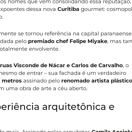
e os nomes que vêm consolidando essa reputação,
xpoentes dessa nova
Curitiba
gourmet: cosmopoli
o.
ente se tornou referência na capital paranaense
ndada pelo
premiado chef Felipe Miyake
, mas t
totalmente envolvente.
ruas Visconde de Nácar e Carlos de Carvalho
, o
esmo de entrar – sua fachada é um verdadeiro
 metros
assinado pelo
renomado artista plástic
em uma obra de arte a céu aberto.
riência arquitetônica e
a mais. Assinado pelas arquitetas
Camila Acciol