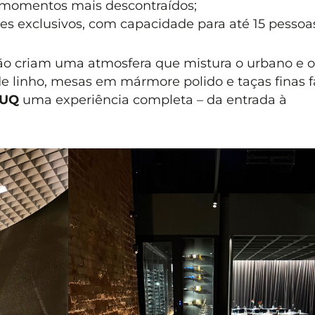
ra momentos mais descontraídos;
ares exclusivos, com capacidade para até 15 pessoa
ção criam uma atmosfera que mistura o urbano e o
s de linho, mesas em mármore polido e taças finas
UQ
uma experiência completa – da entrada à