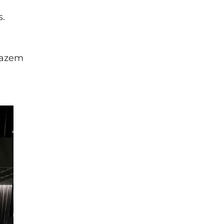
s.
 fazem