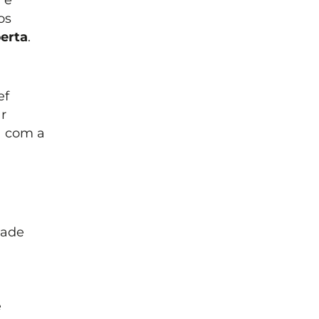
os
erta
.
ef
r
a com a
dade
e