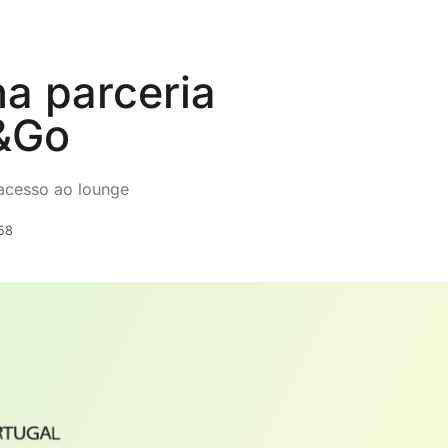
a parceria
&Go
 acesso ao lounge
58