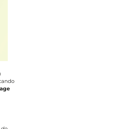
u
rcando
age
 do