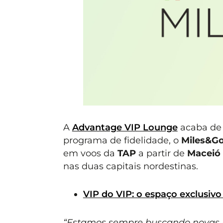
A
Advantage VIP Lounge
acaba de 
programa de fidelidade, o
Miles&G
em voos da
TAP
a partir de
Maceió 
nas duas capitais nordestinas.
VIP do VIP: o espaço exclusi
“Estamos sempre buscando novas p