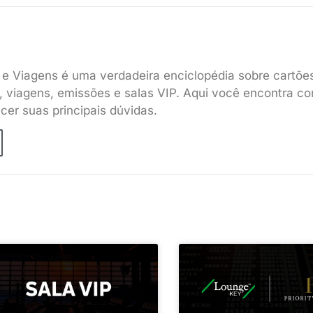
s e Viagens é uma verdadeira enciclopédia sobre cartõe
s, viagens, emissões e salas VIP. Aqui você encontra c
cer suas principais dúvidas.