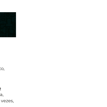
o,
e
a,
 vezes,