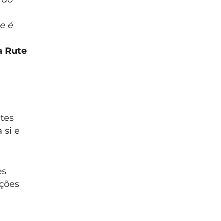
e é
a Rute
ntes
 si e
es
ações