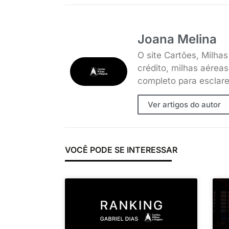
Joana Melina
O site Cartões, Milha
crédito, milhas aérea
completo para esclare
Ver artigos do autor
VOCÊ PODE SE INTERESSAR