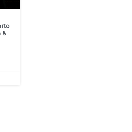
orto
a &