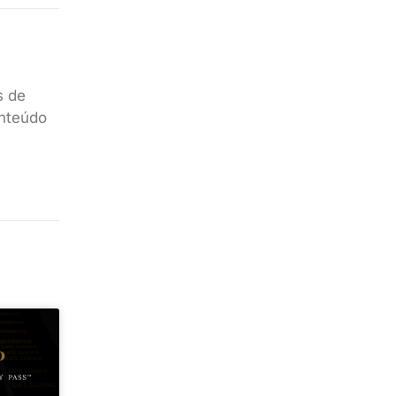
s de
onteúdo