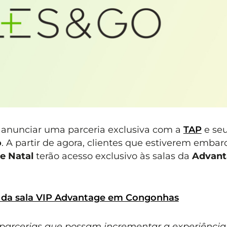
anunciar uma parceria exclusiva com a
TAP
e se
o
. A partir de agora, clientes que estiverem emba
e Natal
terão acesso exclusivo às salas da
Advant
vo da sala VIP Advantage em Congonhas
arcerias que possam incrementar a experiência