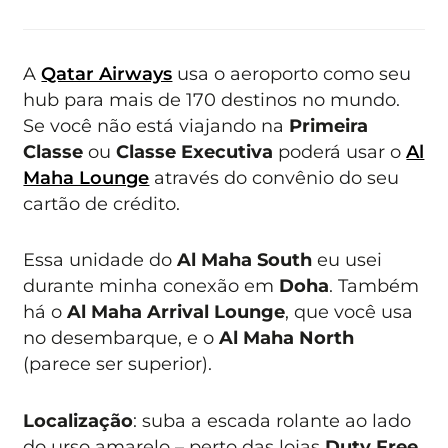
A
Qatar Airways
usa o aeroporto como seu
hub para mais de 170 destinos no mundo.
Se você não está viajando na
Primeira
Classe
ou
Classe Executiva
poderá usar o
Al
Maha Lounge
através do convênio do seu
cartão de crédito.
Essa unidade do
Al Maha South
eu usei
durante minha conexão em
Doha
. Também
há o
Al Maha Arrival Lounge
, que você usa
no desembarque, e o
Al Maha North
(parece ser superior).
Localização
: suba a escada rolante ao lado
do urso amarelo – perto das lojas
Duty Free
.