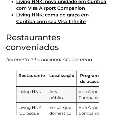
Living HNK: nova unidade em Curitiba
com Visa Airport Companion
Living HNK: coma de graça em
Curitiba com seu Visa Infinite
Restaurantes
conveniados
Aeroporto Internacional Afonso Pena
Restaurante
Localização
Programa
Ben
de acesso
Living HNK
Área
Visa Airport
Cré
pública
Companion
de 
Living HNK
Embarque
Visa Airport
Cré
(quiosque)
doméstico
Companion
de 