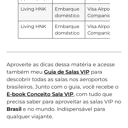
Living HNK
Embarque
Visa Airport
Cré
doméstico
Companion
de 
Living HNK
Embarque
Visa Airport
Cré
doméstico
Companion
de 
Aproveite as dicas dessa matéria e acesse
também meu
Guia de Salas VIP
para
descobrir todas as salas nos aeroportos
brasileiros. Junto com o guia, você recebe o
E-book Conceito Sala VIP
, com tudo que
precisa saber para aproveitar as salas VIP no
Brasil
e no mundo. Indispensável para
qualquer viajante.