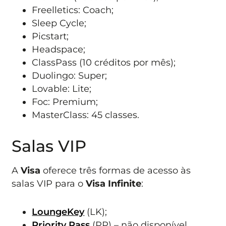
Freelletics: Coach;
Sleep Cycle;
Picstart;
Headspace;
ClassPass (10 créditos por mês);
Duolingo: Super;
Lovable: Lite;
Foc: Premium;
MasterClass: 45 classes.
Salas VIP
A
Visa
oferece três formas de acesso às
salas VIP para o
Visa Infinite
:
LoungeKey
(LK);
Priority Pass
(PP) – não disponível