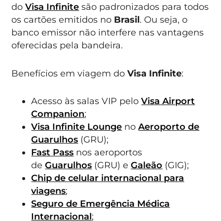
do
Visa Infinite
são padronizados para todos
os cartões emitidos no
Brasil
. Ou seja, o
banco emissor não interfere nas vantagens
oferecidas pela bandeira.
Benefícios em viagem do
Visa Infinite
:
Acesso às salas VIP pelo
Visa Airport
Companion
;
Visa Infinite Lounge
no
Aeroporto de
Guarulhos
(GRU);
Fast Pass
nos aeroportos
de
Guarulhos
(GRU) e
Galeão
(GIG);
Chip de celular internacional para
viagens
;
Seguro de Emergência Médica
Internacional
;