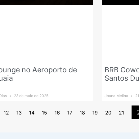
ounge no Aeroporto de
BRB Cowo
uaia
Santos Du
 Dias
23 de maio de 2025
Joana Melina
21
12
13
14
15
16
17
18
19
20
21