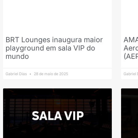
BRT Lounges inaugura maior
AMA
playground em sala VIP do
Aer
mundo
(AE
Gabriel Dias
28 de maio de 2025
Gabriel