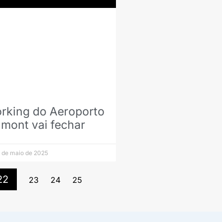
rking do Aeroporto
mont vai fechar
 de maio de 2025
22
23
24
25