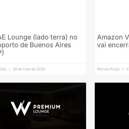
E Lounge (lado terra) no
Amazon V
oporto de Buenos Aires
vai encerr
P)
 Dias
28 de maio de 2025
Marcos Paulo
27