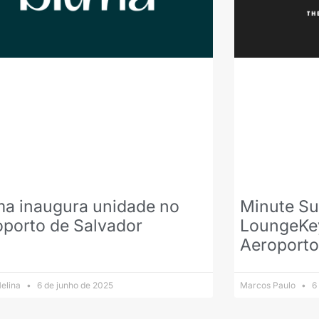
ma inaugura unidade no
Minute Su
oporto de Salvador
LoungeKey
Aeroporto
elina
6 de junho de 2025
Marcos Paulo
6 