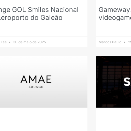
nge GOL Smiles Nacional
Gameway: 
Aeroporto do Galeão
videogam
 Dias
30 de maio de 2025
Marcos Paulo
29