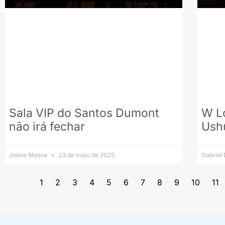
Sala VIP do Santos Dumont
W L
não irá fechar
Ush
Joana Melina
23 de maio de 2025
Gabriel
1
2
3
4
5
6
7
8
9
10
11