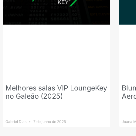
Melhores salas VIP LoungeKey
Blu
no Galeão (2025)
Aer
Gabriel Dias
7 de junho de 2025
Joana M