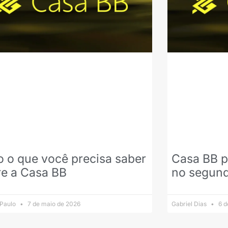
 o que você precisa saber
Casa BB p
re a Casa BB
no segund
 Paulo
7 de maio de 2026
Gabriel Dias
6 d