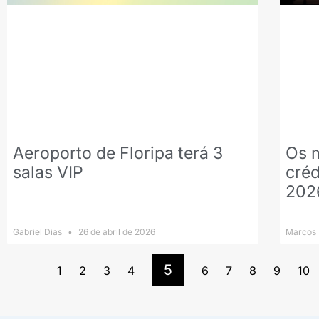
Aeroporto de Floripa terá 3
Os 
salas VIP
créd
202
Gabriel Dias
26 de abril de 2026
Marcos
5
1
2
3
4
6
7
8
9
10