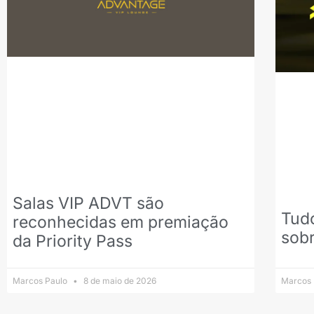
Salas VIP ADVT são
Tudo
reconhecidas em premiação
sob
da Priority Pass
Marcos Paulo
8 de maio de 2026
Marcos