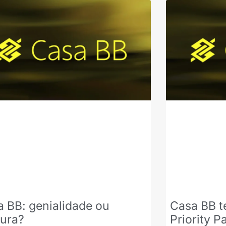
 BB: genialidade ou
Casa BB t
cura?
Priority P