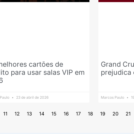
melhores cartões de
Grand Cru
ito para usar salas VIP em
prejudica 
6
 Paulo
23 de abril de 2026
Marcos Paulo
19
11
12
13
14
15
16
17
18
19
20
21