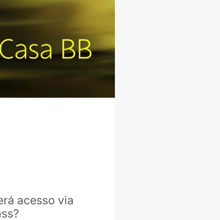
erá acesso via
ass?