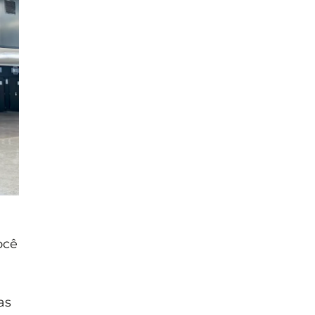
ocê
as