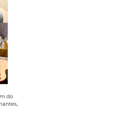
ém do
mantes,