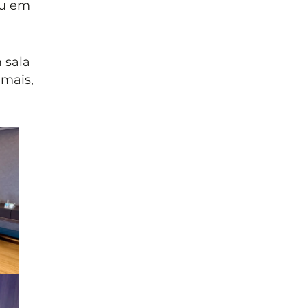
ou em
 sala
 mais,