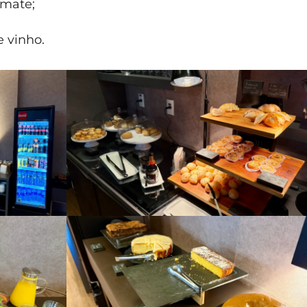
omate;
 vinho.