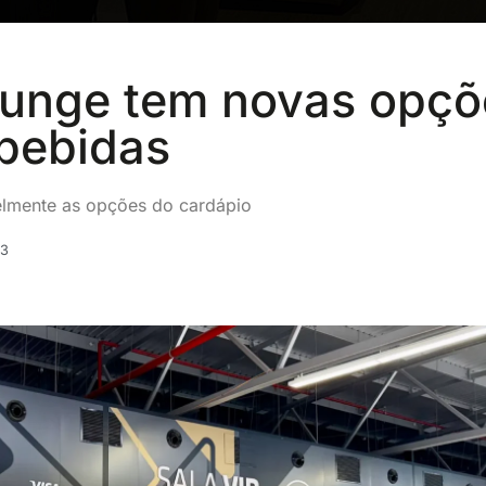
ounge tem novas opçõ
 bebidas
elmente as opções do cardápio
23