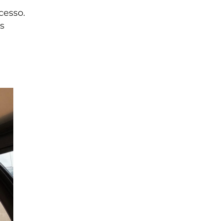
cesso.
s