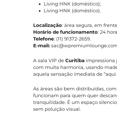
Living HNK (doméstico);
Living HNK (doméstico).
Localização
: área segura, em fren
Horário de funcionamento
: 24 hora
Telefone
: (11) 91372-2659.
E-mail:
sac@wpremiumlounge.co
A sala VIP de
Curitiba
impressiona 
com muita harmonia, usando madeir
aquela sensação imediata de “aqui 
As áreas são bem distribuídas, com
funcionam para quem quer descans
tranquilidade. É um espaço silenc
sem poluição visual.