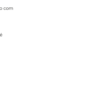
mpo com
 é