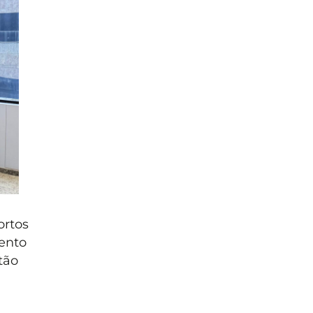
ortos
ento
tão