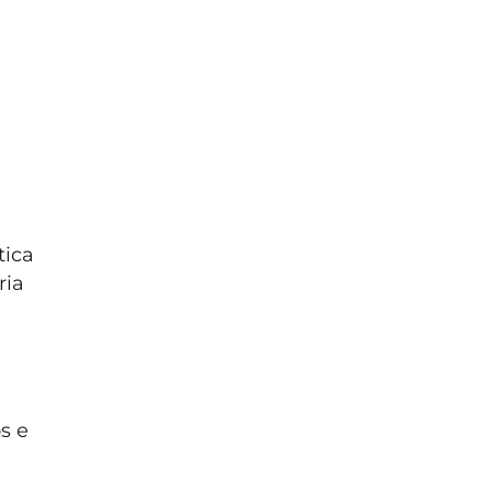
tica
ria
e
s e