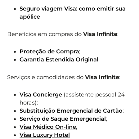
Seguro viagem Visa: como emitir sua
apólice
Benefícios em compras do
Visa Infinite
:
Proteção de Compra
;
Garantia Estendida Original
.
Serviços e comodidades do
Visa Infinite
:
Visa Concierge
(assistente pessoal 24
horas);
Substituição Emergencial de Cartão
;
Serviço de Saque Emergencial
;
Visa Médico On-line
;
Visa Luxury Hotel