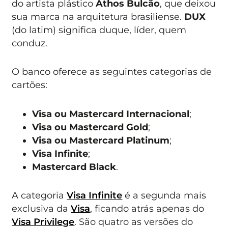
do artista plástico
Athos Bulcão
, que deixou
sua marca na arquitetura brasiliense.
DUX
(do latim) significa duque, líder, quem
conduz.
O banco oferece as seguintes categorias de
cartões:
Visa ou Mastercard Internacional
;
Visa ou Mastercard Gold
;
Visa ou Mastercard Platinum
;
Visa Infinite
;
Mastercard Black
.
A categoria
Visa Infinite
é a segunda mais
exclusiva da
Visa
, ficando atrás apenas do
Visa Privilege
. São quatro as versões do