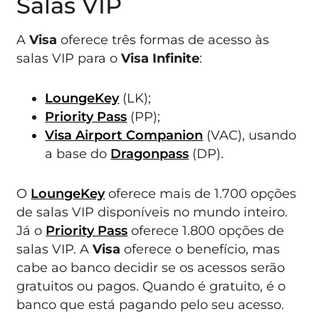
Salas VIP
A
Visa
oferece três formas de acesso às
salas VIP para o
Visa Infinite
:
LoungeKey
(LK);
Priority Pass
(PP);
Visa Airport Companion
(VAC), usando
a base do
Dragonpass
(DP).
O
LoungeKey
oferece mais de 1.700 opções
de salas VIP disponíveis no mundo inteiro.
Já o
Priority Pass
oferece 1.800 opções de
salas VIP. A
Visa
oferece o benefício, mas
cabe ao banco decidir se os acessos serão
gratuitos ou pagos. Quando é gratuito, é o
banco que está pagando pelo seu acesso.